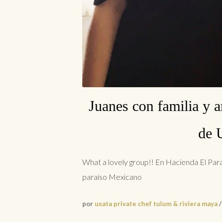
Juanes con familia y a
de 
What a lovely group!! En Hacienda El Para
paraíso Mexicano
por
uxata private chef tulum & riviera maya
/