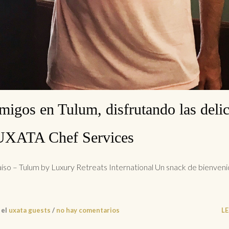
migos en Tulum, disfrutando las delic
UXATA Chef Services
íso – Tulum by Luxury Retreats International Un snack de bienveni
 el
uxata guests
/
no hay comentarios
L