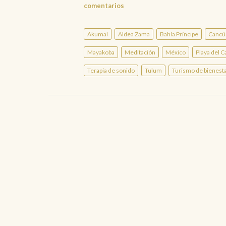
comentarios
Akumal
Aldea Zama
Bahía Príncipe
Cancú
Mayakoba
Meditación
México
Playa del 
Terapia de sonido
Tulum
Turismo de bienest