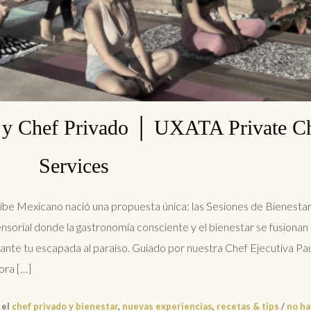
r y Chef Privado │ UXATA Private C
Services
ibe Mexicano nació una propuesta única: las Sesiones de Bienestar
orial donde la gastronomía consciente y el bienestar se fusionan
rante tu escapada al paraíso. Guiado por nuestra Chef Ejecutiva Pa
ora […]
 el
chef privado y bienestar
,
nuevas experiencias
,
recetas & tips
/
no ha