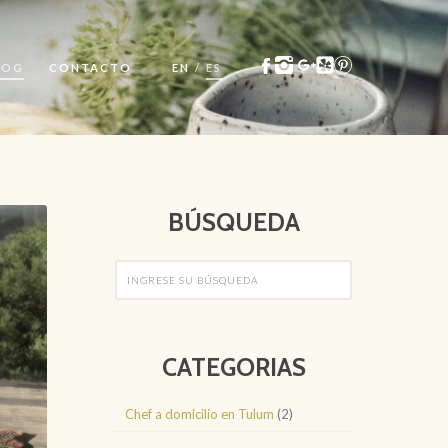
LOG
CONTACTO
EN
/
ES
BÚSQUEDA
CATEGORIAS
Chef a domicilio en Tulum
(2)