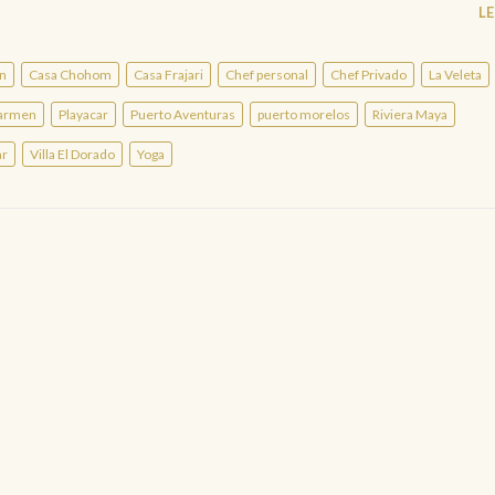
L
n
Casa Chohom
Casa Frajari
Chef personal
Chef Privado
La Veleta
Carmen
Playacar
Puerto Aventuras
puerto morelos
Riviera Maya
ar
Villa El Dorado
Yoga